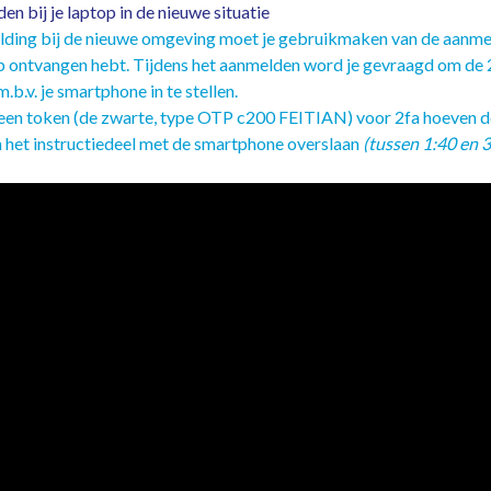
n bij je laptop in de nieuwe situatie
elding bij de nieuwe omgeving moet je gebruikmaken van de aanmel
top ontvangen hebt. Tijdens het aanmelden word je gevraagd om de 
m.b.v. je smartphone in te stellen.
n token (de zwarte, type OTP c200 FEITIAN) voor 2fa hoeven de
 het instructiedeel met de smartphone overslaan
(tussen 1:40 en 3