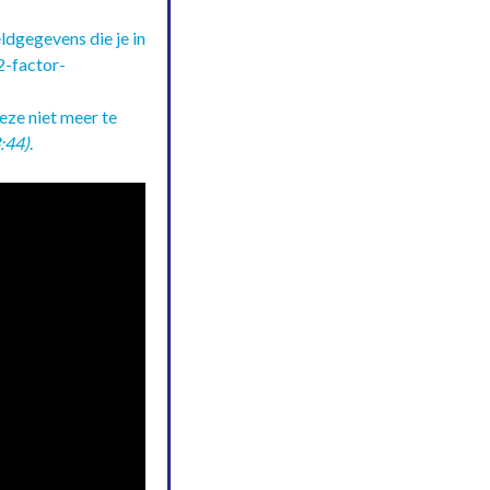
dgegevens die je in
2-factor-
ze niet meer te
:44)
.