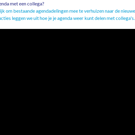
enda met een collega?
ijk om bestaande agendadelingen mee te verhuizen naar de nieuwe
cties leggen we uit hoe je je agenda weer kunt delen met collega's.